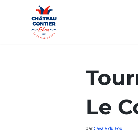
Aller
au
contenu
Tour
Le C
par
Cavale du Fou