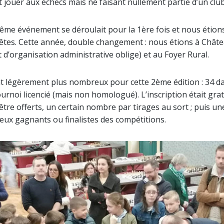
jouer aux échecs mais ne faisant nullement partie d’un club
ême événement se déroulait pour la 1ère fois et nous étion
s Fêtes. Cette année, double changement : nous étions à Chât
organisation administrative oblige) et au Foyer Rural.
nt légèrement plus nombreux pour cette 2ème édition : 34 d
tournoi licencié (mais non homologué). L’inscription était gr
re offerts, un certain nombre par tirages au sort ; puis une 
eux gagnants ou finalistes des compétitions.